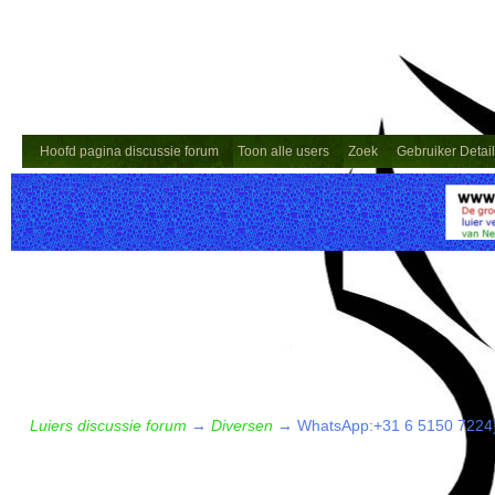
Hoofd pagina discussie forum
Toon alle users
Zoek
Gebruiker Detai
Luiers discussie forum
→
Diversen
→
WhatsApp:+31 6 5150 7224)) 