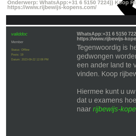
Onderwerp:
WhatsApp:+31 6 5150 7224)) Koop Ri
https://www.rijbewijs-kopens.com/
validdoc
WhatsApp:+31 6 5150 7224
https://www.rijbewijs-kop
Member
Tegenwoordig is h
Status: Offline
gedwongen worde
Posts: 19
Datum:
2023-09-22 12:08 PM
een ander land te 
vinden. Koop rijbew
Hiermee kunt u uw 
dat u examens hoef
naar
rijbewijs-kop