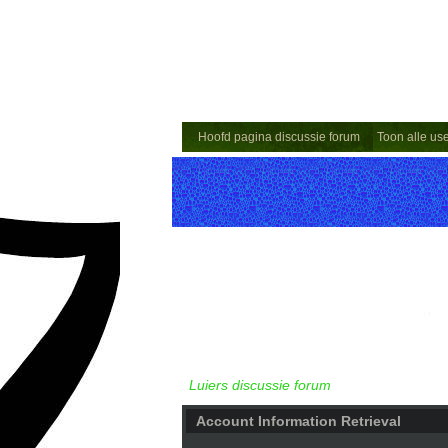
Hoofd pagina discussie forum
Toon alle us
Luiers discussie forum
Account Information Retrieval