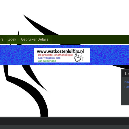
ers
Zoek
Gebruiker Details
L
Na
Pa