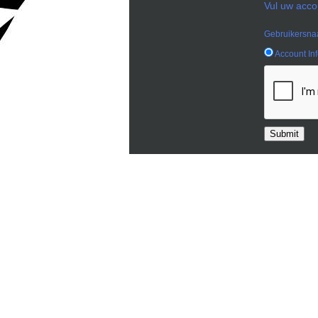
Vul uw acco
Gebruikersn
Account In
Submit