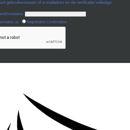
unt gebruikersnaam of e-mailadres en de verificatie volledige
aam/Emailadres
formation, or
Registration Confirmation