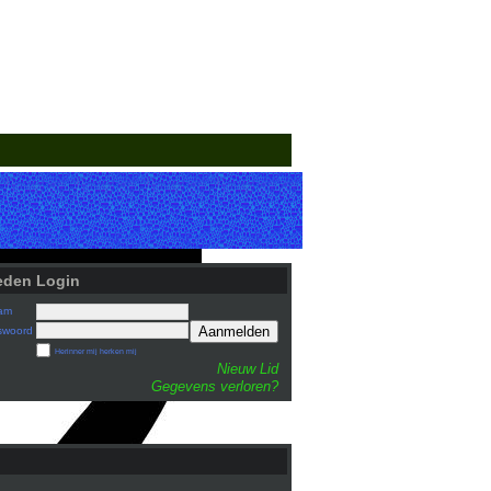
eden Login
am
Aanmelden
swoord
Herinner mij herken mij
Nieuw Lid
Gegevens verloren?